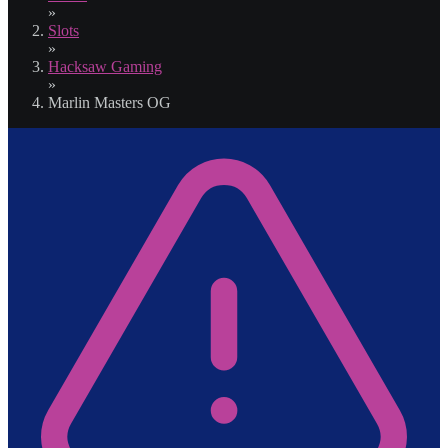
»
Slots
»
Hacksaw Gaming
»
Marlin Masters OG