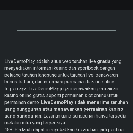
LiveDemoPlay adalah situs web taruhan live
gratis
yang
menyediakan informasi kasino dan sportbook dengan
peluang taruhan langsung untuk taruhan live, penawaran
bonus terbaru, dan informasi permainan kasino online
terpercaya. LiveDemoPlay juga menawarkan permainan
kasino online gratis seperti permainan slot online untuk
permainan demo.
LiveDemoPlay tidak menerima taruhan
uang sungguhan atau menawarkan permainan kasino
uang sungguhan
. Layanan uang sungguhan hanya tersedia
melalui mitra yang terpercaya.
18+. Bertaruh dapat menyebabkan kecanduan, jadi penting