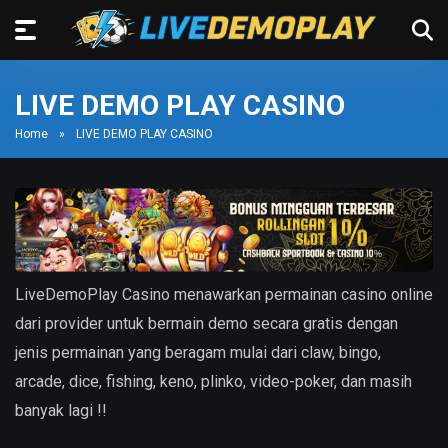
LIVE DEMO PLAY CASINO
Home
»
LIVE DEMO PLAY CASINO
LiveDemoPlay Casino menawarkan permainan casino online
dari provider untuk bermain demo secara gratis dengan
jenis permainan yang beragam mulai dari claw, bingo,
arcade, dice, fishing, keno, plinko, video-poker, dan masih
banyak lagi !!