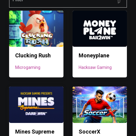
Clucking Rush
Moneyplane
Microgaming
Hacksaw Gaming
Mines Supreme
SoccerX