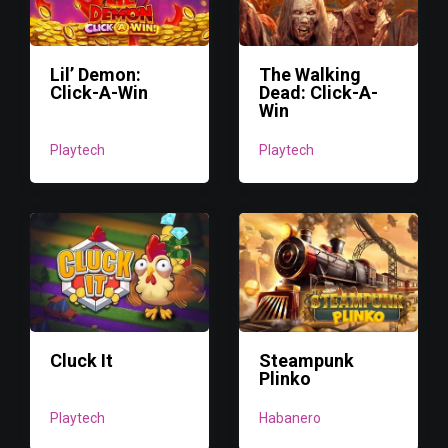
The Walking
Lil’ Demon:
Dead: Click-A-
Click-A-Win
Win
Playtech
Playtech
Cluck It
Steampunk
Plinko
Playtech
Habanero