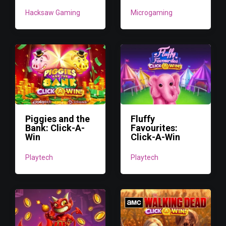
Hacksaw Gaming
Microgaming
Piggies and the
Fluffy
Bank: Click-A-
Favourites:
Win
Click-A-Win
Playtech
Playtech