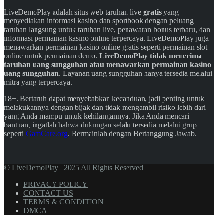
LiveDemoPlay adalah situs web taruhan live
gratis
yang
menyediakan informasi kasino dan sportbook dengan peluang
taruhan langsung untuk taruhan live, penawaran bonus terbaru, dan
informasi permainan kasino online terpercaya. LiveDemoPlay juga
menawarkan permainan kasino online gratis seperti permainan slot
online untuk permainan demo.
LiveDemoPlay tidak menerima
taruhan uang sungguhan atau menawarkan permainan kasino
uang sungguhan
. Layanan uang sungguhan hanya tersedia melalui
mitra yang terpercaya.
18+. Bertaruh dapat menyebabkan kecanduan, jadi penting untuk
melakukannya dengan bijak dan tidak mengambil risiko lebih dari
yang Anda mampu untuk kehilangannya. Jika Anda mencari
bantuan, ingatlah bahwa dukungan selalu tersedia melalui grup
seperti
GamCare.org
. Bermainlah dengan Bertanggung Jawab.
© LiveDemoPlay | 2025 All Rights Reserved
PRIVACY POLICY
CONTACT US
TERMS & CONDITION
DMCA