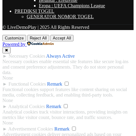
Belanda : Eredivisie
Eropa : UEFA Champions League
PREDIKSI TOGEL
GENERATOR NOMOR TOGEL
© LiveDemoPlay | 2025 All Rights Reserved
Customize
Reject All
Accept All
Powered by
✖
►
Necessary Cookies
Always Active
Necessary cookies enable essential site features like secure log-ins
and consent preference adjustments. They do not store personal
data.
None
►
Functional Cookies
Remark
Functional cookies support features like content sharing on social
media, collecting feedback, and enabling third-party tools.
None
►
Analytical Cookies
Remark
Analytical cookies track visitor interactions, providing insights on
metrics like visitor count, bounce rate, and traffic sources.
None
►
Advertisement Cookies
Remark
Advertisement cookies deliver personalized ads based on your