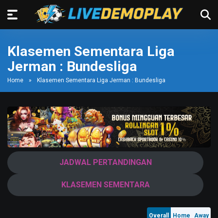
Klasemen Sementara Liga
Jerman : Bundesliga
Home
»
Klasemen Sementara Liga Jerman : Bundesliga
JADWAL PERTANDINGAN
KLASEMEN SEMENTARA
Overall
Home
Away