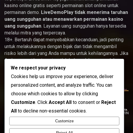
kasino online gratis seperti permainan slot online untuk
permainan demo.
LiveDemoPlay tidak menerima taruhan
uang sungguhan atau menawarkan permainan kasino
uang sungguhan
. Layanan uang sungguhan hanya tersedia
melalui mitra yang terpercaya.
18+. Bertaruh dapat menyebabkan kecanduan, jadi penting
untuk melakukannya dengan bijak dan tidak mengambil
risiko lebih dari yang Anda mampu untuk kehilangannya. Jika
Anda mencari bantuan, ingatlah bahwa dukungan selalu
tersedia melalui grup seperti
GamCare.org
. Bermainlah
We respect your privacy
dengan Bertanggung Jawab.
Cookies help us improve your experience, deliver
personalized content, and analyze traffic. You can
choose which cookies to allow by clicking
Customize
. Click
Accept All
to consent or
Reject
All
to decline non-essential cookies.
Customize
Reject All