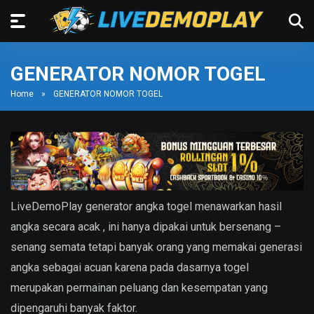
GENERATOR NOMOR TOGEL
Home
»
GENERATOR NOMOR TOGEL
LiveDemoPlay generator angka togel menawarkan hasil
angka secara acak , ini hanya dipakai untuk bersenang –
senang semata tetapi banyak orang yang memakai generasi
angka sebagai acuan karena pada dasarnya togel
merupakan permainan peluang dan kesempatan yang
dipengaruhi banyak faktor.