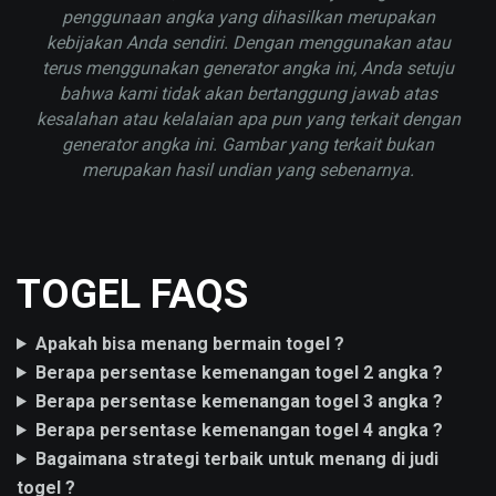
penggunaan angka yang dihasilkan merupakan
kebijakan Anda sendiri. Dengan menggunakan atau
terus menggunakan generator angka ini, Anda setuju
bahwa kami tidak akan bertanggung jawab atas
kesalahan atau kelalaian apa pun yang terkait dengan
generator angka ini. Gambar yang terkait bukan
merupakan hasil undian yang sebenarnya.
TOGEL FAQS
Apakah bisa menang bermain togel ?
Berapa persentase kemenangan togel 2 angka ?
Berapa persentase kemenangan togel 3 angka ?
Berapa persentase kemenangan togel 4 angka ?
Bagaimana strategi terbaik untuk menang di judi
togel ?