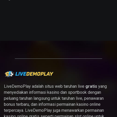
LiveDemoPlay adalah situs web taruhan live
gratis
yang
menyediakan informasi kasino dan sportbook dengan
peluang taruhan langsung untuk taruhan live, penawaran
bonus terbaru, dan informasi permainan kasino online
terpercaya. LiveDemoPlay juga menawarkan permainan
kasino online gratis seperti permainan slot online untuk