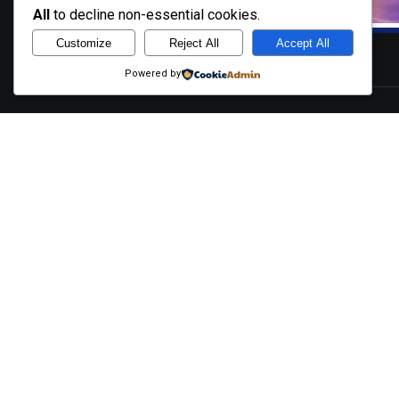
All
to decline non-essential cookies.
Customize
Reject All
Accept All
Powered by
LiveDemoPlay adalah situs web taruhan live
gratis
bonus terbaru, dan informasi permainan kasino onli
permainan demo.
LiveDemoPlay tidak menerima 
hanya tersedia melalui mitra yang terpercaya.
18+. Bertaruh dapat menyebabkan kecanduan, jadi p