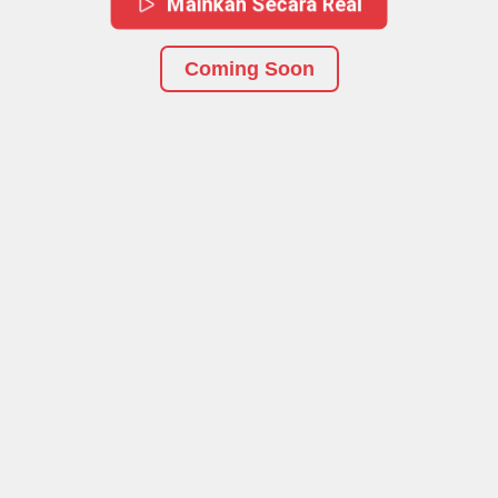
Mainkan Secara Real
Coming Soon