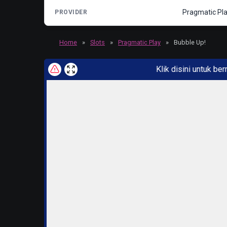
Pragmatic Pl
PROVIDER
Home
»
Slots
»
Pragmatic Play
»
Bubble Up!
Klik disini untuk bermai