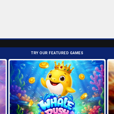
TRY OUR FEATURED GAMES