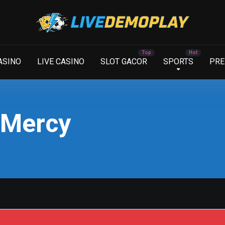
ASINO
LIVE CASINO
SLOT GACOR
SPORTS
PRE
 Mercy