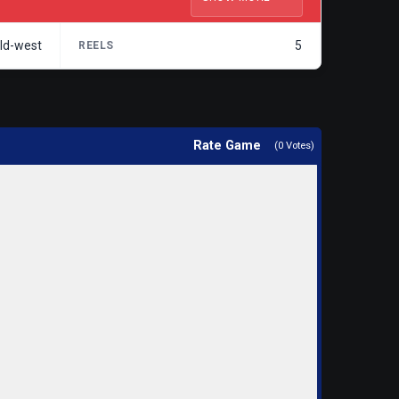
ld-west
5
REELS
Rate Game
(
0
Votes)