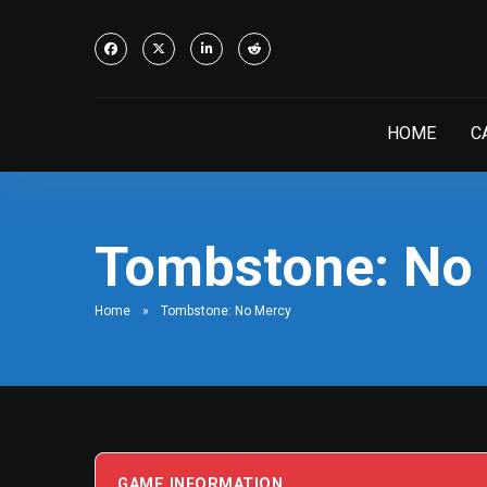
HOME
C
Tombstone: No
Home
»
Tombstone: No Mercy
GAME INFORMATION