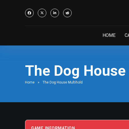
HOME
C
The Dog House 
Home
»
The Dog House Multihold
GAME INFORMATION