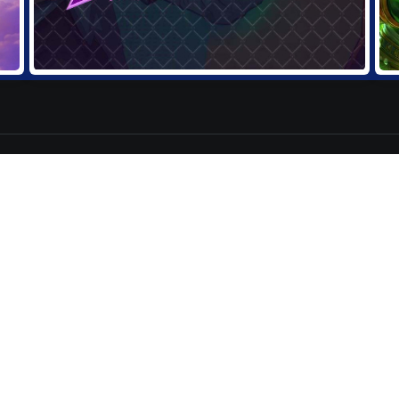
yang menyediakan informasi kasino dan sportbook dengan peluan
ne terpercaya. LiveDemoPlay juga menawarkan permainan kasino on
taruhan uang sungguhan atau menawarkan permainan kasi