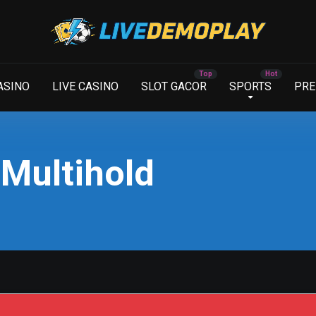
ASINO
LIVE CASINO
SLOT GACOR
SPORTS
PRE
Multihold