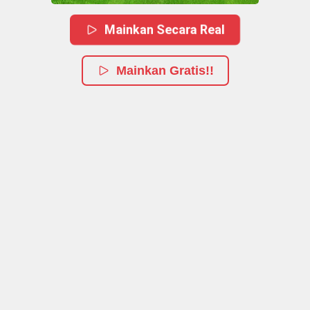
Mainkan Secara Real
Mainkan Gratis!!