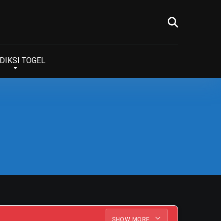
DIKSI TOGEL
SHOW MORE