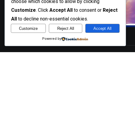
choose which cookies to allow by clicking
Customize
. Click
Accept All
to consent or
Reject
All
to decline non-essential cookies.
Customize
Reject All
Accept All
Powered by
LiveDemoPlay adalah situs web taruhan live
gratis
bonus terbaru, dan informasi permainan kasino onli
permainan demo.
LiveDemoPlay tidak menerima 