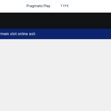
Pragmatic Play
TYPE
in slot online asli