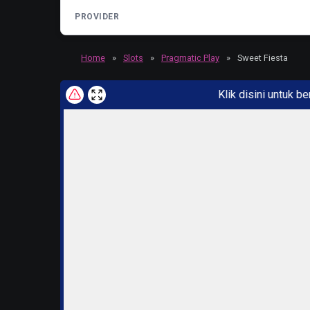
PROVIDER
Home
»
Slots
»
Pragmatic Play
»
Sweet Fiesta
Klik disini untuk berma