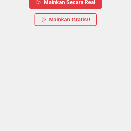
Mainkan Secara Real
Mainkan Gratis!!