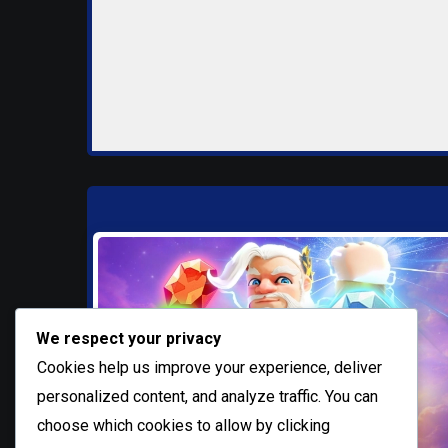
We respect your privacy
Cookies help us improve your experience, deliver
personalized content, and analyze traffic. You can
choose which cookies to allow by clicking