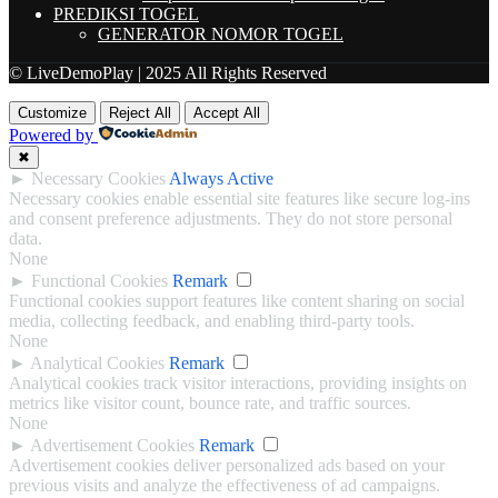
PREDIKSI TOGEL
GENERATOR NOMOR TOGEL
© LiveDemoPlay | 2025 All Rights Reserved
Customize
Reject All
Accept All
Powered by
✖
►
Necessary Cookies
Always Active
Necessary cookies enable essential site features like secure log-ins
and consent preference adjustments. They do not store personal
data.
None
►
Functional Cookies
Remark
Functional cookies support features like content sharing on social
media, collecting feedback, and enabling third-party tools.
None
►
Analytical Cookies
Remark
Analytical cookies track visitor interactions, providing insights on
metrics like visitor count, bounce rate, and traffic sources.
None
►
Advertisement Cookies
Remark
Advertisement cookies deliver personalized ads based on your
previous visits and analyze the effectiveness of ad campaigns.