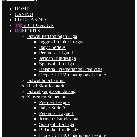
HOME
CASINO
LIVE CASINO
SLOT GACOR
SPORTS
Jadwal Pertandingan Liga
Inggris Premier League
Italy : Serie A
Perancis : Ligue 1
Jerman Bundesliga
Spanyol : La Liga
Belanda : Netherlands Eredivisie
Eropa : UEFA Champions League
Jadwal bola hari ini
Hasil Skor Kemarin
Jadwal yang akan datang
Klasemen Sementara
Premier League
Italy : Serie A
Perancis : Ligue 1
Jerman : Bundesliga
Spanyol : La Liga
Belanda : Eredivisie
Eropa : UEFA Champions League