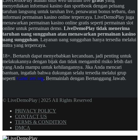
LiveDemoPlay adalah situs web taruhan live
gratis
yang
menyediakan informasi kasino dan sportbook dengan peluang
taruhan langsung untuk taruhan live, penawaran bonus terbaru, dan
informasi permainan kasino online terpercaya. LiveDemoPlay juga
menawarkan permainan kasino online gratis seperti permainan slot
online untuk permainan demo.
LiveDemoPlay tidak menerima
taruhan uang sungguhan atau menawarkan permainan kasino
uang sungguhan
. Layanan uang sungguhan hanya tersedia melalui
mitra yang terpercaya.
18+. Bertaruh dapat menyebabkan kecanduan, jadi penting untuk
melakukannya dengan bijak dan tidak mengambil risiko lebih dari
yang Anda mampu untuk kehilangannya. Jika Anda mencari
bantuan, ingatlah bahwa dukungan selalu tersedia melalui grup
seperti
GamCare.org
. Bermainlah dengan Bertanggung Jawab.
© LiveDemoPlay | 2025 All Rights Reserved
PRIVACY POLICY
CONTACT US
TERMS & CONDITION
DMCA