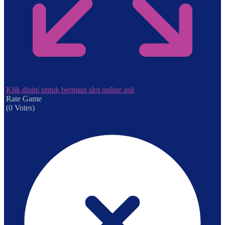
Klik disini untuk bermain slot online asli
Rate Game
(
0
Votes)