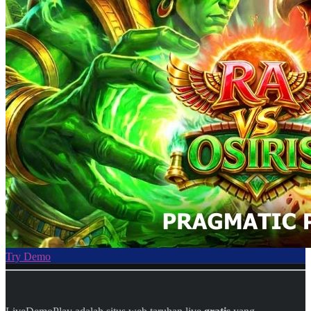
Try Demo