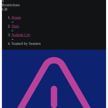
4
Restrictions
GB
Home
»
Slots
»
Nolimit City
»
Soaked by Seamen