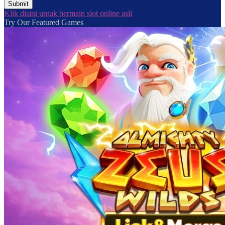
Submit
Klik disini untuk bermain slot online asli
Try Our Featured Games