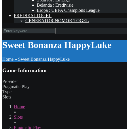
Belanda : Eredivisie
Eropa : UEFA Champions League
PREDIKSI TOGEL
GENERATOR NOMOR TOGEL
Sweet Bonanza HappyLuke
Home
»
Sweet Bonanza HappyLuke
Game Information
Provider
Pragmatic Play
Type
Slots
Home
»
Slots
»
Pragmatic Play