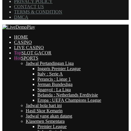
PRIVACY POLICY
CONTACT US
TERMS & CONDITION
DMCA
HOME
CASINO
LIVE CASINO
SLOT GACOR
SPORTS
Jadwal Pertandingan Liga
Inggris Premier League
Italy : Serie A
Perancis : Ligue 1
Jerman Bundesliga
Spanyol : La Liga
Belanda : Netherlands Eredivisie
Eropa : UEFA Champions League
Jadwal bola hari ini
Hasil Skor Kemarin
Jadwal yang akan datang
Klasemen Sementara
Premier League