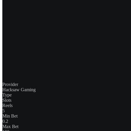
Provider
Hacksaw Gaming
Type
Slots
Reels
5
Min Bet
0.2
Max Bet