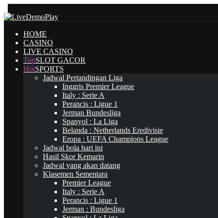
HOME
CASINO
LIVE CASINO
SLOT GACOR
SPORTS
Jadwal Pertandingan Liga
Inggris Premier League
Italy : Serie A
Perancis : Ligue 1
Jerman Bundesliga
Spanyol : La Liga
Belanda : Netherlands Eredivisie
Eropa : UEFA Champions League
Jadwal bola hari ini
Hasil Skor Kemarin
Jadwal yang akan datang
Klasemen Sementara
Premier League
Italy : Serie A
Perancis : Ligue 1
Jerman : Bundesliga
Spanyol : La Liga