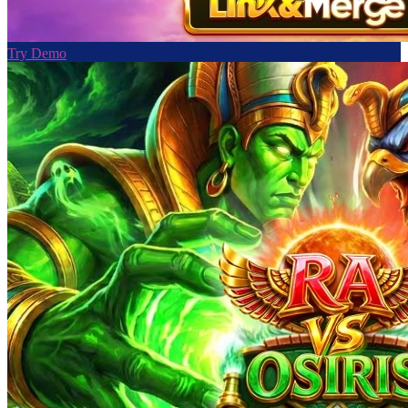
Try Demo