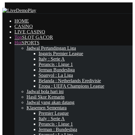
HOME
CASINO
LIVE CASINO
SLOT GACOR
SPORTS
Jadwal Pertandingan Liga
Inggris Premier League
Italy : Serie A
Perancis : Ligue 1
Jerman Bundesliga
Spanyol : La Liga
Belanda : Netherlands Eredivisie
Eropa : UEFA Champions League
Jadwal bola hari ini
Hasil Skor Kemarin
Jadwal yang akan datang
Klasemen Sementara
Premier League
Italy : Serie A
Perancis : Ligue 1
Jerman : Bundesliga
Spanyol : La Liga