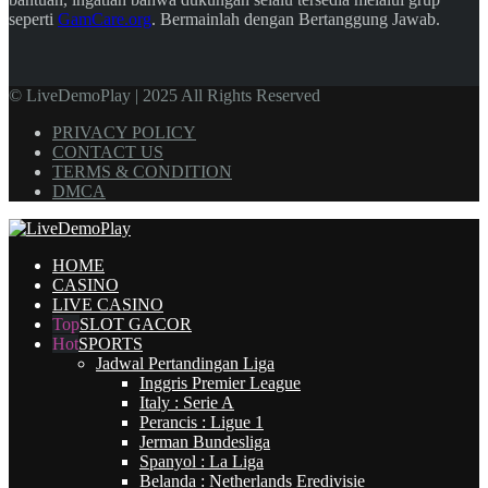
seperti
GamCare.org
. Bermainlah dengan Bertanggung Jawab.
© LiveDemoPlay | 2025 All Rights Reserved
PRIVACY POLICY
CONTACT US
TERMS & CONDITION
DMCA
HOME
CASINO
LIVE CASINO
SLOT GACOR
SPORTS
Jadwal Pertandingan Liga
Inggris Premier League
Italy : Serie A
Perancis : Ligue 1
Jerman Bundesliga
Spanyol : La Liga
Belanda : Netherlands Eredivisie