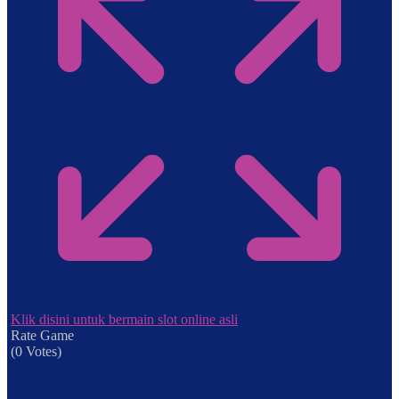
Klik disini untuk bermain slot online asli
Rate Game
(
0
Votes)