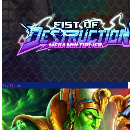
Try Demo