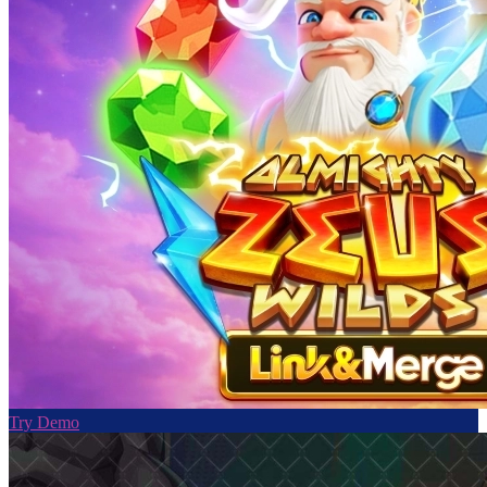
Try Demo