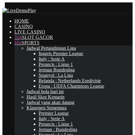
HOME
CASINO
LIVE CASINO
SLOT GACOR
SPORTS
Jadwal Pertandingan Liga
Inggris Premier League
Italy : Serie A
Perancis : Ligue 1
Jerman Bundesliga
Spanyol : La Liga
Belanda : Netherlands Eredivisie
Eropa : UEFA Champions League
Jadwal bola hari ini
Hasil Skor Kemarin
Jadwal yang akan datang
Klasemen Sementara
Premier League
Italy : Serie A
Perancis : Ligue 1
Jerman : Bundesliga
Spanyol : La Liga