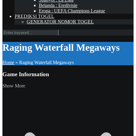
Belanda : Eredivisie
Eropa : UEFA Champions League
PREDIKSI TOGEL
GENERATOR NOMOR TOGEL
Raging Waterfall Megaways
Home
»
Raging Waterfall Megaways
Game Information
Show More