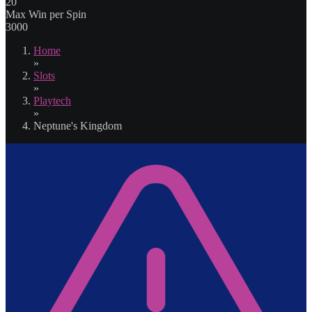
20
Max Win per Spin
3000
Home
»
Slots
»
Playtech
»
Neptune's Kingdom