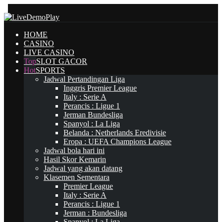
HOME
CASINO
LIVE CASINO
SLOT GACOR
SPORTS
Jadwal Pertandingan Liga
Inggris Premier League
Italy : Serie A
Perancis : Ligue 1
Jerman Bundesliga
Spanyol : La Liga
Belanda : Netherlands Eredivisie
Eropa : UEFA Champions League
Jadwal bola hari ini
Hasil Skor Kemarin
Jadwal yang akan datang
Klasemen Sementara
Premier League
Italy : Serie A
Perancis : Ligue 1
Jerman : Bundesliga
Spanyol : La Liga