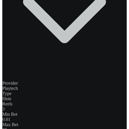
Provider
Playtech
Type
Slots
Reels
3
Min Bet
0.01
Max Bet