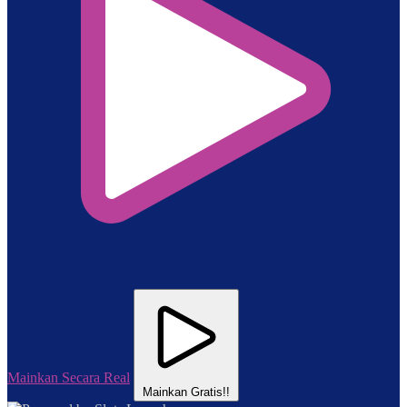
Mainkan Secara Real
Mainkan Gratis!!