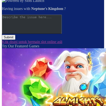
Having issues with
Neptune's Kingdom
?
Submit
Klik disini untuk bermain slot online asli
Try Our Featured Games