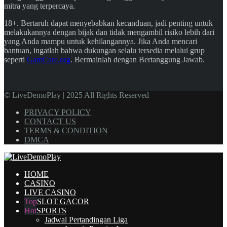
mitra yang terpercaya.
18+. Bertaruh dapat menyebabkan kecanduan, jadi penting untuk
melakukannya dengan bijak dan tidak mengambil risiko lebih dari
yang Anda mampu untuk kehilangannya. Jika Anda mencari
bantuan, ingatlah bahwa dukungan selalu tersedia melalui grup
seperti
GamCare.org
. Bermainlah dengan Bertanggung Jawab.
© LiveDemoPlay | 2025 All Rights Reserved
PRIVACY POLICY
CONTACT US
TERMS & CONDITION
DMCA
HOME
CASINO
LIVE CASINO
SLOT GACOR
SPORTS
Jadwal Pertandingan Liga