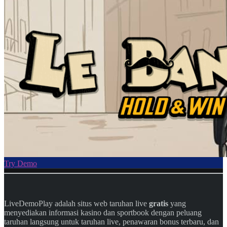
Try Demo
LiveDemoPlay adalah situs web taruhan live
gratis
yang
menyediakan informasi kasino dan sportbook dengan peluang
taruhan langsung untuk taruhan live, penawaran bonus terbaru, dan