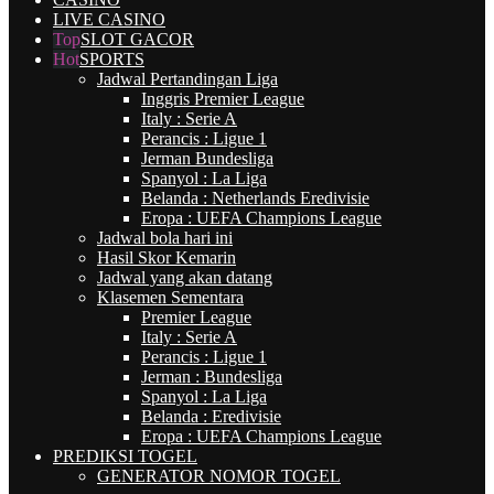
LIVE CASINO
SLOT GACOR
SPORTS
Jadwal Pertandingan Liga
Inggris Premier League
Italy : Serie A
Perancis : Ligue 1
Jerman Bundesliga
Spanyol : La Liga
Belanda : Netherlands Eredivisie
Eropa : UEFA Champions League
Jadwal bola hari ini
Hasil Skor Kemarin
Jadwal yang akan datang
Klasemen Sementara
Premier League
Italy : Serie A
Perancis : Ligue 1
Jerman : Bundesliga
Spanyol : La Liga
Belanda : Eredivisie
Eropa : UEFA Champions League
PREDIKSI TOGEL
GENERATOR NOMOR TOGEL