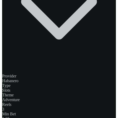
Provider
Habanero
Type
Slots
Theme
Adventure
Reels
3
Min Bet