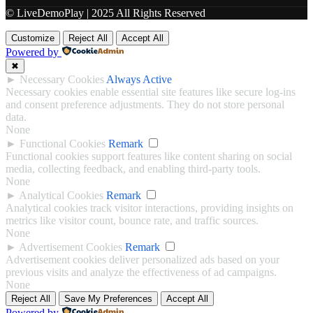
© LiveDemoPlay | 2025 All Rights Reserved
Customize
Reject All
Accept All
Powered by
✖
►
Necessary Cookies
Always Active
Necessary cookies enable essential site features like secure log-ins
and consent preference adjustments. They do not store personal
data.
None
►
Functional Cookies
Remark
Functional cookies support features like content sharing on social
media, collecting feedback, and enabling third-party tools.
None
►
Analytical Cookies
Remark
Analytical cookies track visitor interactions, providing insights on
metrics like visitor count, bounce rate, and traffic sources.
None
►
Advertisement Cookies
Remark
Advertisement cookies deliver personalized ads based on your
previous visits and analyze the effectiveness of ad campaigns.
None
Reject All
Save My Preferences
Accept All
Powered by