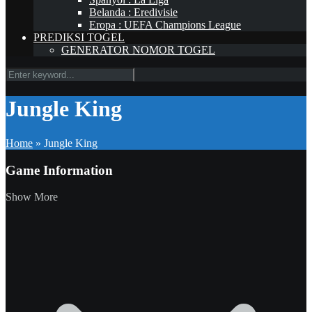
Belanda : Eredivisie
Eropa : UEFA Champions League
PREDIKSI TOGEL
GENERATOR NOMOR TOGEL
Jungle King
Home
»
Jungle King
Game Information
Show More