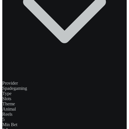
Provider
Spadegaming
Type
Slots
Theme
Animal
Reels
5
Min Bet