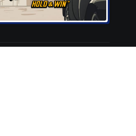
g taruhan langsung untuk taruhan live, penawaran
line gratis seperti permainan slot online untuk
no uang sungguhan
. Layanan uang sungguhan