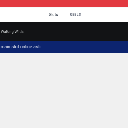
Slots
REELS
 Walking Wilds
in slot online asli