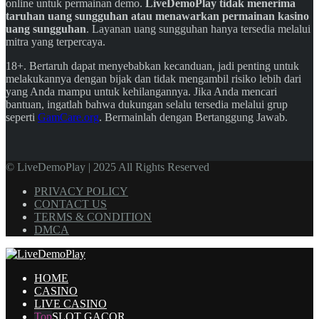
online untuk permainan demo.
LiveDemoPlay tidak menerima
taruhan uang sungguhan atau menawarkan permainan kasino
uang sungguhan
. Layanan uang sungguhan hanya tersedia melalui
mitra yang terpercaya.
18+. Bertaruh dapat menyebabkan kecanduan, jadi penting untuk
melakukannya dengan bijak dan tidak mengambil risiko lebih dari
yang Anda mampu untuk kehilangannya. Jika Anda mencari
bantuan, ingatlah bahwa dukungan selalu tersedia melalui grup
seperti
GamCare.org
. Bermainlah dengan Bertanggung Jawab.
© LiveDemoPlay | 2025 All Rights Reserved
PRIVACY POLICY
CONTACT US
TERMS & CONDITION
DMCA
HOME
CASINO
LIVE CASINO
SLOT GACOR