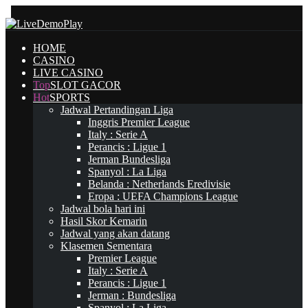
HOME
CASINO
LIVE CASINO
SLOT GACOR
SPORTS
Jadwal Pertandingan Liga
Inggris Premier League
Italy : Serie A
Perancis : Ligue 1
Jerman Bundesliga
Spanyol : La Liga
Belanda : Netherlands Eredivisie
Eropa : UEFA Champions League
Jadwal bola hari ini
Hasil Skor Kemarin
Jadwal yang akan datang
Klasemen Sementara
Premier League
Italy : Serie A
Perancis : Ligue 1
Jerman : Bundesliga
Spanyol : La Liga