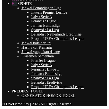
SPORTS
Jadwal Pertandingan Liga
Inggris Premier League
Italy : Serie A
Perancis : Ligue 1
Jerman Bundesliga
Spanyol : La Liga
Belanda : Netherlands Eredivisie
Eropa : UEFA Champions League
Jadwal bola hari ini
Hasil Skor Kemarin
Jadwal yang akan datang
Klasemen Sementara
Premier League
Italy : Serie A
Perancis : Ligue 1
Jerman : Bundesliga
Spanyol : La Liga
Belanda : Eredivisie
Eropa : UEFA Champions League
PREDIKSI TOGEL
GENERATOR NOMOR TOGEL
© LiveDemoPlay | 2025 All Rights Reserved