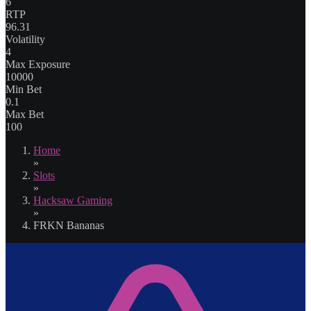
6
RTP
96.31
Volatility
4
Max Exposure
10000
Min Bet
0.1
Max Bet
100
Home
»
Slots
»
Hacksaw Gaming
»
FRKN Bananas