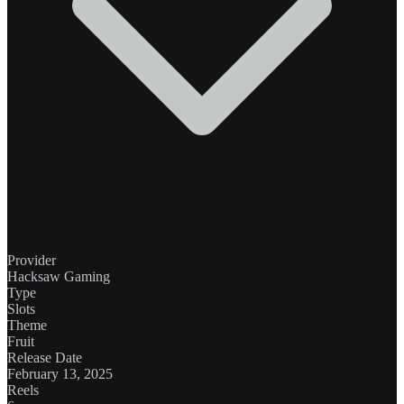
Provider
Hacksaw Gaming
Type
Slots
Theme
Fruit
Release Date
February 13, 2025
Reels