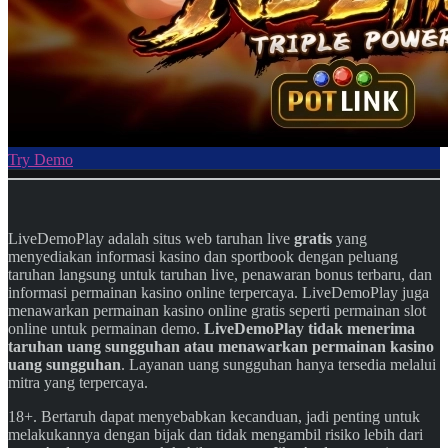
Try Demo
LiveDemoPlay adalah situs web taruhan live
gratis
yang
menyediakan informasi kasino dan sportbook dengan peluang
taruhan langsung untuk taruhan live, penawaran bonus terbaru, dan
informasi permainan kasino online terpercaya. LiveDemoPlay juga
menawarkan permainan kasino online gratis seperti permainan slot
online untuk permainan demo.
LiveDemoPlay tidak menerima
taruhan uang sungguhan atau menawarkan permainan kasino
uang sungguhan
. Layanan uang sungguhan hanya tersedia melalui
mitra yang terpercaya.
18+. Bertaruh dapat menyebabkan kecanduan, jadi penting untuk
melakukannya dengan bijak dan tidak mengambil risiko lebih dari