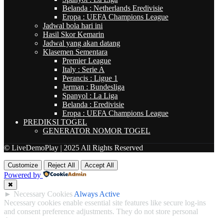
Belanda : Netherlands Eredivisie
Eropa : UEFA Champions League
Jadwal bola hari ini
Hasil Skor Kemarin
Jadwal yang akan datang
Klasemen Sementara
Premier League
Italy : Serie A
Perancis : Ligue 1
Jerman : Bundesliga
Spanyol : La Liga
Belanda : Eredivisie
Eropa : UEFA Champions League
PREDIKSI TOGEL
GENERATOR NOMOR TOGEL
© LiveDemoPlay | 2025 All Rights Reserved
Customize
Reject All
Accept All
Powered by
✖
►
Necessary Cookies
Always Active
Necessary cookies enable essential site features like secure log-ins
and consent preference adjustments. They do not store personal