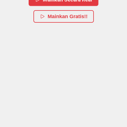
Mainkan Gratis!!