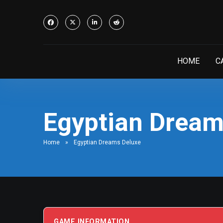
HOME
C
Egyptian Dream
Home
»
Egyptian Dreams Deluxe
GAME INFORMATION