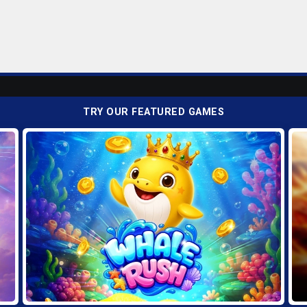
TRY OUR FEATURED GAMES