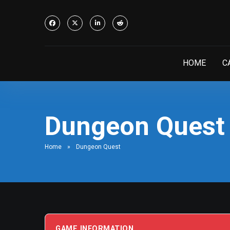
HOME
C
Dungeon Quest
Home
»
Dungeon Quest
GAME INFORMATION