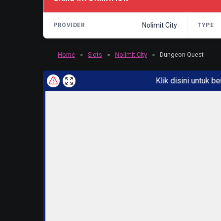
Nolimit City
PROVIDER
TYPE
Home
»
Slots
»
Nolimit City
»
Dungeon Quest
Klik disini untuk berma