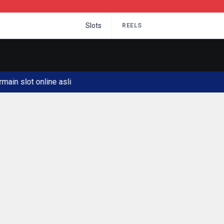
Slots
REELS
in slot online asli