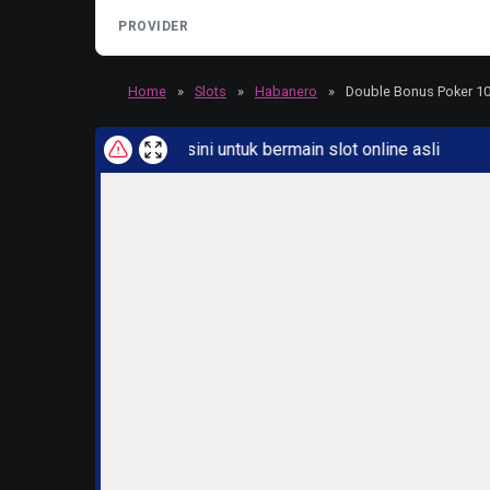
PROVIDER
Home
»
Slots
»
Habanero
»
Double Bonus Poker 1
Klik disini untuk bermain slot online asli