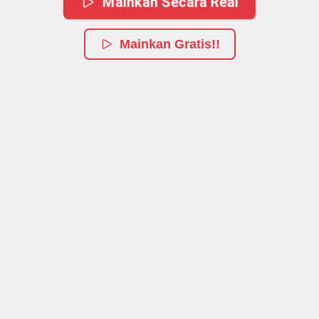
Mainkan Secara Real
Mainkan Gratis!!