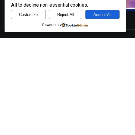
All
to decline non-essential cookies.
Customize
Reject All
Accept All
Powered by
LiveDemoPlay adalah situs web taruhan live
gratis
bonus terbaru, dan informasi permainan kasino onli
permainan demo.
LiveDemoPlay tidak menerima 
hanya tersedia melalui mitra yang terpercaya.
18+. Bertaruh dapat menyebabkan kecanduan, jadi p