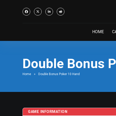
HOME
C
Double Bonus P
Home
»
Double Bonus Poker 10 Hand
GAME INFORMATION