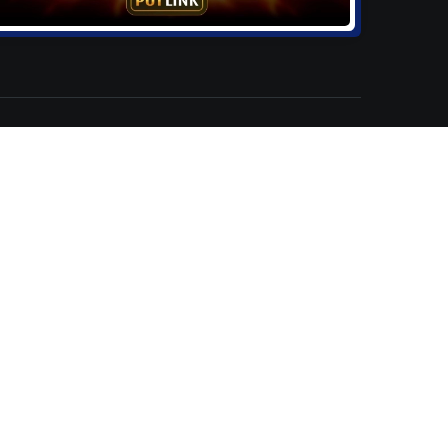
g taruhan langsung untuk taruhan live, penawaran
line gratis seperti permainan slot online untuk
no uang sungguhan
. Layanan uang sungguhan
iko lebih dari yang Anda mampu untuk