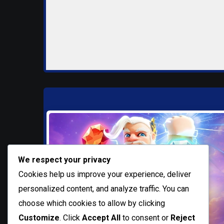
We respect your privacy
Cookies help us improve your experience, deliver
personalized content, and analyze traffic. You can
choose which cookies to allow by clicking
Customize
. Click
Accept All
to consent or
Reject