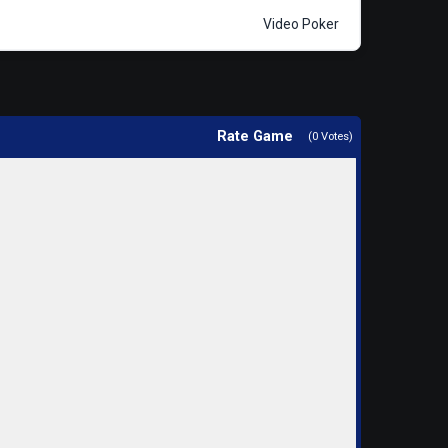
Video Poker
Rate Game
(
0
Votes)