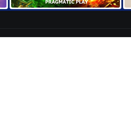
yang menyediakan informasi kasino dan sportbook dengan peluan
ne terpercaya. LiveDemoPlay juga menawarkan permainan kasino on
taruhan uang sungguhan atau menawarkan permainan kasi
enting untuk melakukannya dengan bijak dan tidak mengambil ris