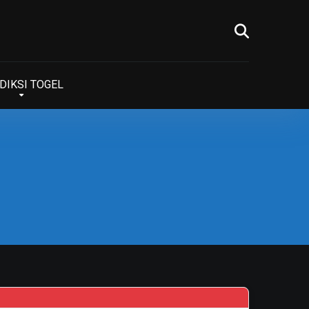
DIKSI TOGEL