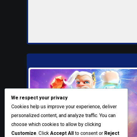
We respect your privacy
Cookies help us improve your experience, deliver
personalized content, and analyze traffic. You can
choose which cookies to allow by clicking
Customize
. Click
Accept All
to consent or
Reject