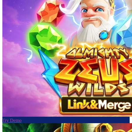
Try Demo