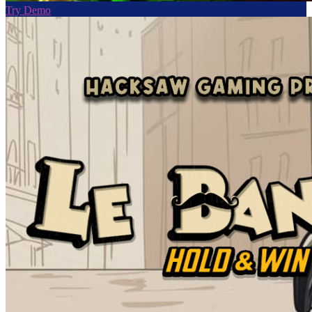
Try Demo