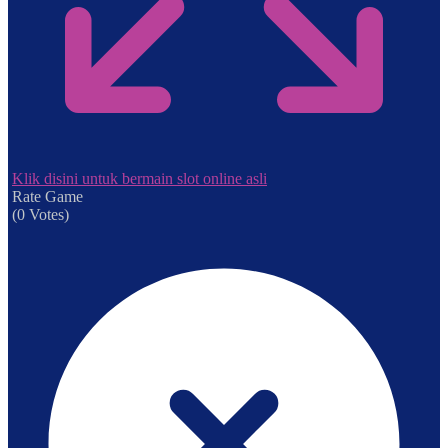
Klik disini untuk bermain slot online asli
Rate Game
(
0
Votes)