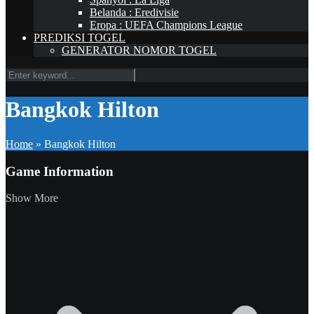
Belanda : Eredivisie
Eropa : UEFA Champions League
PREDIKSI TOGEL
GENERATOR NOMOR TOGEL
Bangkok Hilton
Home
»
Bangkok Hilton
Game Information
Show More