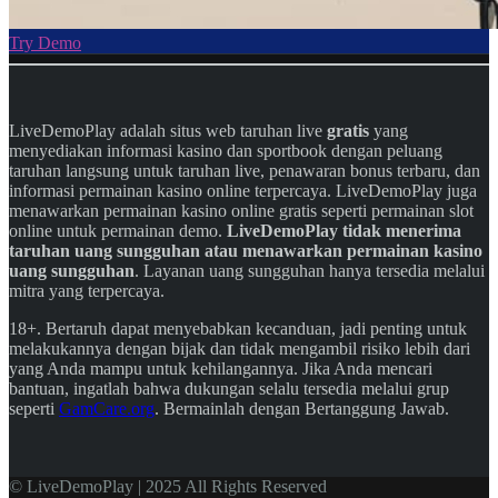
Try Demo
LiveDemoPlay adalah situs web taruhan live
gratis
yang
menyediakan informasi kasino dan sportbook dengan peluang
taruhan langsung untuk taruhan live, penawaran bonus terbaru, dan
informasi permainan kasino online terpercaya. LiveDemoPlay juga
menawarkan permainan kasino online gratis seperti permainan slot
online untuk permainan demo.
LiveDemoPlay tidak menerima
taruhan uang sungguhan atau menawarkan permainan kasino
uang sungguhan
. Layanan uang sungguhan hanya tersedia melalui
mitra yang terpercaya.
18+. Bertaruh dapat menyebabkan kecanduan, jadi penting untuk
melakukannya dengan bijak dan tidak mengambil risiko lebih dari
yang Anda mampu untuk kehilangannya. Jika Anda mencari
bantuan, ingatlah bahwa dukungan selalu tersedia melalui grup
seperti
GamCare.org
. Bermainlah dengan Bertanggung Jawab.
© LiveDemoPlay | 2025 All Rights Reserved