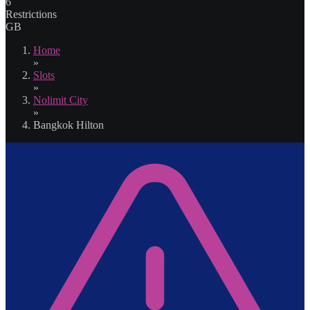
6
Restrictions
GB
Home
»
Slots
»
Nolimit City
»
Bangkok Hilton