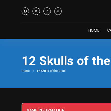
HOME
C
12 Skulls of th
Home
»
12 Skulls of the Dead
GAME INFORMATION