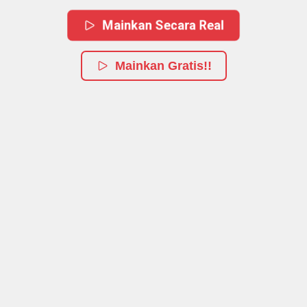
Mainkan Secara Real
Mainkan Gratis!!