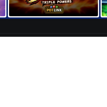
yang menyediakan informasi kasino dan sportbook dengan peluan
ne terpercaya. LiveDemoPlay juga menawarkan permainan kasino on
taruhan uang sungguhan atau menawarkan permainan kasi