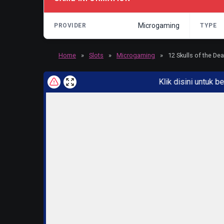
Microgaming
PROVIDER
TYPE
Home
»
Slots
»
Microgaming
»
12 Skulls of the De
Klik disini untuk berm