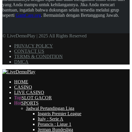
yang Anda mampu untuk kehilangannya. Jika Anda mencari
bantuan, ingatlah bahwa dukungan selalu tersedia melalui grup
seperti
GamCare.org
. Bermainlah dengan Bertanggung Jawab.
© LiveDemoPlay | 2025 All Rights Reserved
PRIVACY POLICY
CONTACT US
TERMS & CONDITION
DMCA
HOME
CASINO
LIVE CASINO
SLOT GACOR
SPORTS
Jadwal Pertandingan Liga
Inggris Premier League
Italy : Serie A
Perancis : Ligue 1
Jerman Bundesliga