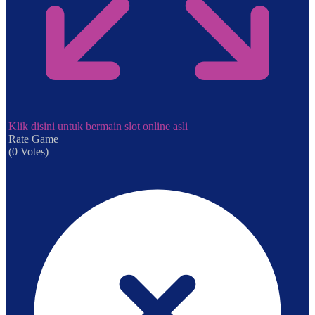
Klik disini untuk bermain slot online asli
Rate Game
(
0
Votes)