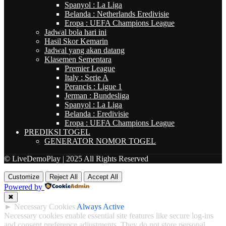
Spanyol : La Liga
Belanda : Netherlands Eredivisie
Eropa : UEFA Champions League
Jadwal bola hari ini
Hasil Skor Kemarin
Jadwal yang akan datang
Klasemen Sementara
Premier League
Italy : Serie A
Perancis : Ligue 1
Jerman : Bundesliga
Spanyol : La Liga
Belanda : Eredivisie
Eropa : UEFA Champions League
PREDIKSI TOGEL
GENERATOR NOMOR TOGEL
© LiveDemoPlay | 2025 All Rights Reserved
Customize
Reject All
Accept All
Powered by
✖
►
Necessary Cookies
Always Active
Necessary cookies enable essential site features like secure log-ins
and consent preference adjustments. They do not store personal