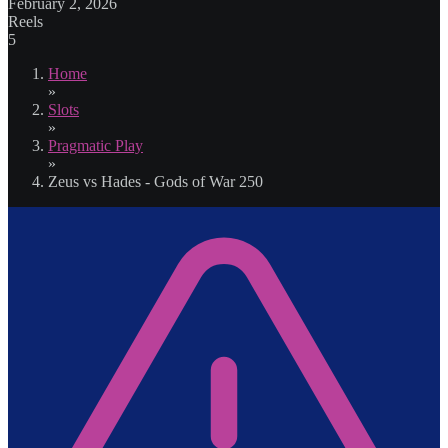
February 2, 2026
Reels
5
Home
»
Slots
»
Pragmatic Play
»
Zeus vs Hades - Gods of War 250