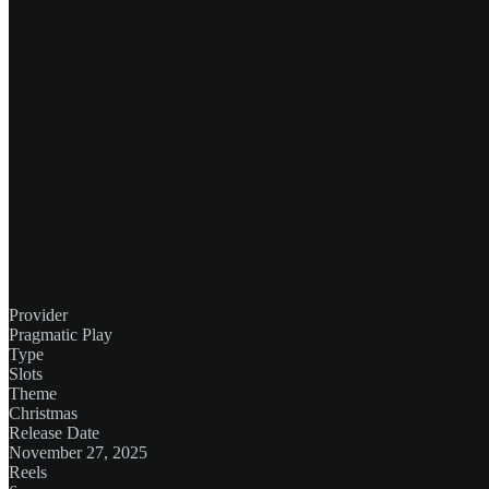
Provider
Pragmatic Play
Type
Slots
Theme
Christmas
Release Date
November 27, 2025
Reels