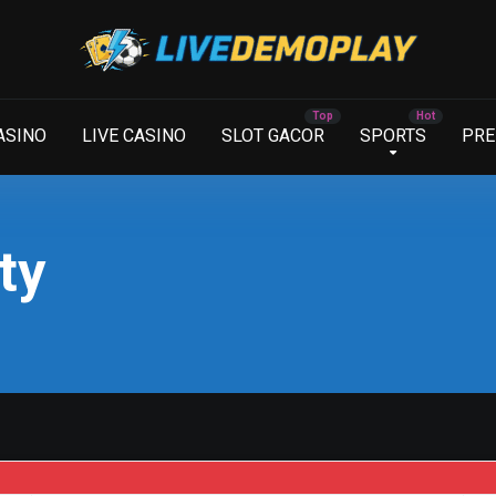
ASINO
LIVE CASINO
SLOT GACOR
SPORTS
PRE
ty