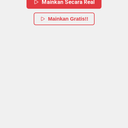
Mainkan Secara Real
Mainkan Gratis!!