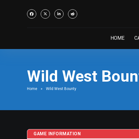
HOME
C
Wild West Boun
Home
»
Wild West Bounty
GAME INFORMATION