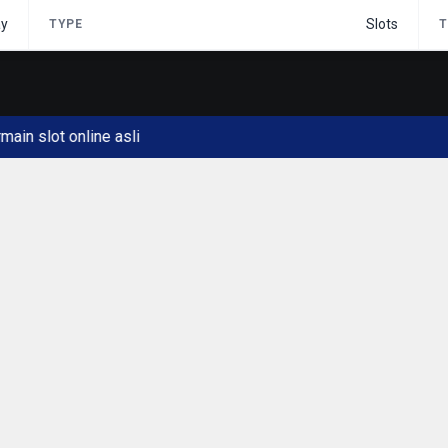
ay
Slots
TYPE
T
in slot online asli