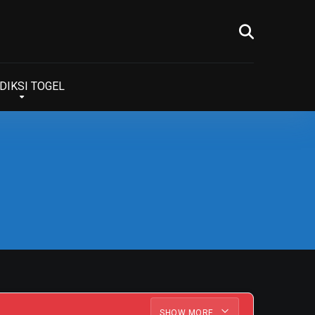
DIKSI TOGEL
SHOW MORE