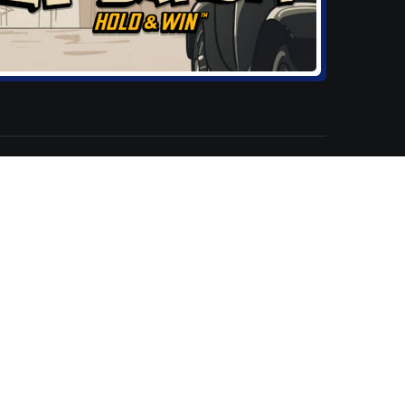
g taruhan langsung untuk taruhan live, penawaran
line gratis seperti permainan slot online untuk
no uang sungguhan
. Layanan uang sungguhan