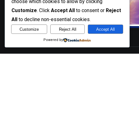
choose which cookies to allow by clicking
Customize
. Click
Accept All
to consent or
Reject
All
to decline non-essential cookies.
Customize
Reject All
Accept All
Powered by
LiveDemoPlay adalah situs web taruhan live
gratis
bonus terbaru, dan informasi permainan kasino onli
permainan demo.
LiveDemoPlay tidak menerima 