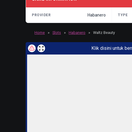
Habanero
PROVIDER
TYPE
Home
»
Slots
»
Habanero
»
Waltz Beauty
Klik disini untuk berma