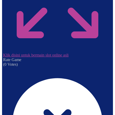
Klik disini untuk bermain slot online asli
Rate Game
(
0
Votes)