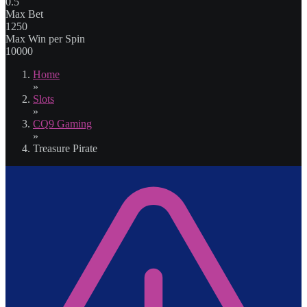
0.5
Max Bet
1250
Max Win per Spin
10000
Home
»
Slots
»
CQ9 Gaming
»
Treasure Pirate