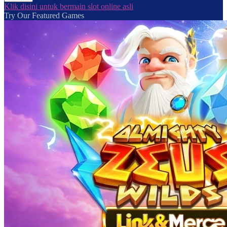
Klik disini untuk bermain slot online asli
Try Our Featured Games