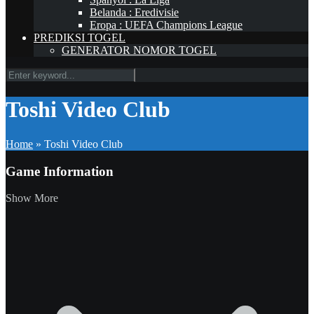
Belanda : Eredivisie
Eropa : UEFA Champions League
PREDIKSI TOGEL
GENERATOR NOMOR TOGEL
Toshi Video Club
Home
»
Toshi Video Club
Game Information
Show More