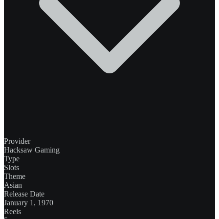
Provider
Hacksaw Gaming
Type
Slots
Theme
Asian
Release Date
January 1, 1970
Reels