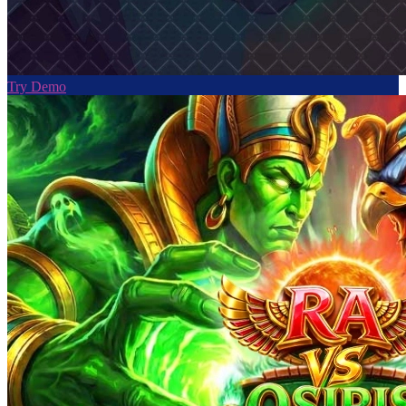
Try Demo