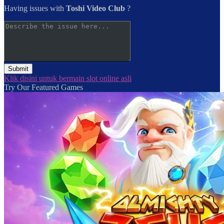
Having issues with
Toshi Video Club
?
Submit
Klik disini untuk bermain slot online asli
Try Our Featured Games