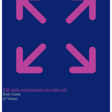
Klik disini untuk bermain slot online asli
Rate Game
(
0
Votes)