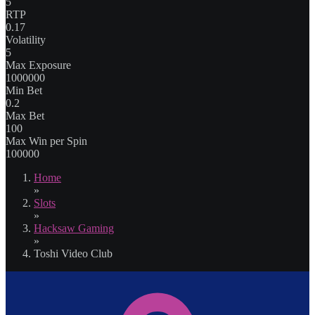
5
RTP
0.17
Volatility
5
Max Exposure
1000000
Min Bet
0.2
Max Bet
100
Max Win per Spin
100000
Home
»
Slots
»
Hacksaw Gaming
»
Toshi Video Club