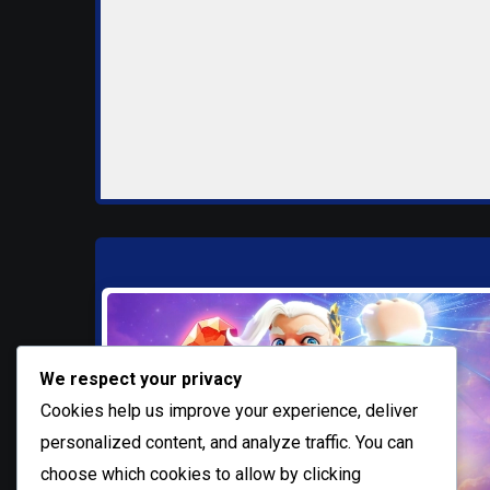
We respect your privacy
Cookies help us improve your experience, deliver
personalized content, and analyze traffic. You can
choose which cookies to allow by clicking