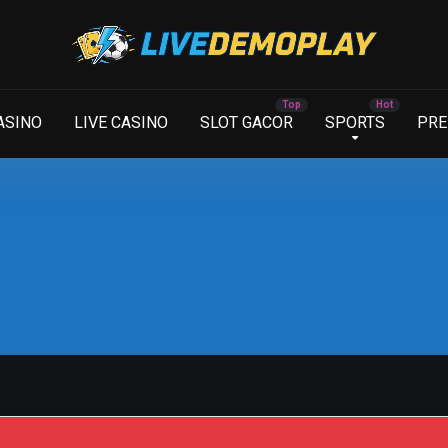
ASINO
LIVE CASINO
SLOT GACOR
SPORTS
PRE