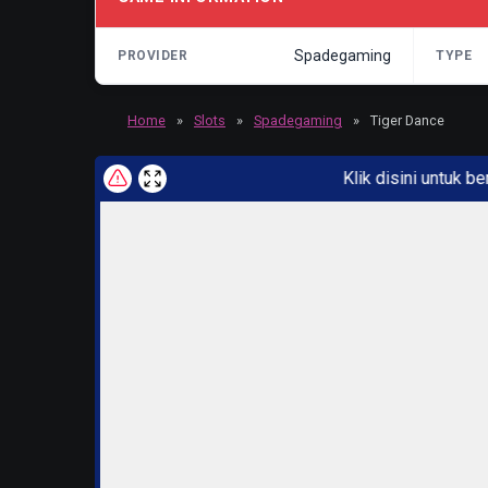
Spadegaming
PROVIDER
TYPE
Home
»
Slots
»
Spadegaming
»
Tiger Dance
Klik disini untuk berma