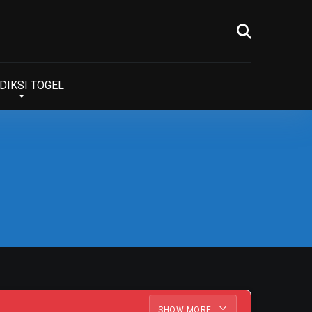
DIKSI TOGEL
SHOW MORE