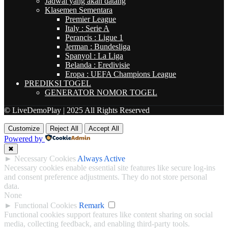
Jadwal yang akan datang
Klasemen Sementara
Premier League
Italy : Serie A
Perancis : Ligue 1
Jerman : Bundesliga
Spanyol : La Liga
Belanda : Eredivisie
Eropa : UEFA Champions League
PREDIKSI TOGEL
GENERATOR NOMOR TOGEL
© LiveDemoPlay | 2025 All Rights Reserved
Customize
Reject All
Accept All
Powered by
✖
►
Necessary Cookies
Always Active
Necessary cookies enable essential site features like secure log-ins
and consent preference adjustments. They do not store personal
data.
None
►
Functional Cookies
Remark
Functional cookies support features like content sharing on social
media, collecting feedback, and enabling third-party tools.