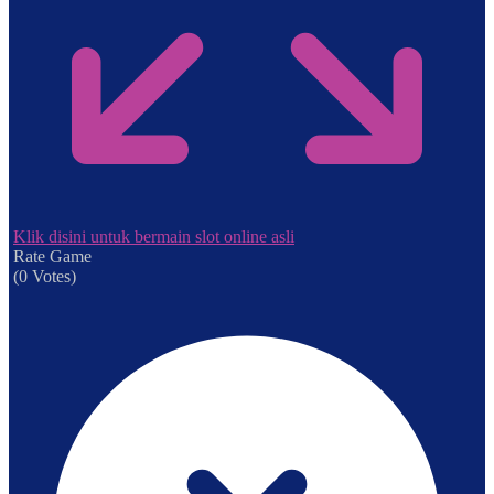
Klik disini untuk bermain slot online asli
Rate Game
(
0
Votes)