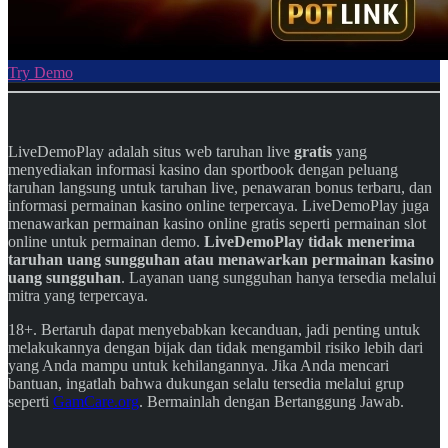
Try Demo
LiveDemoPlay adalah situs web taruhan live
gratis
yang
menyediakan informasi kasino dan sportbook dengan peluang
taruhan langsung untuk taruhan live, penawaran bonus terbaru, dan
informasi permainan kasino online terpercaya. LiveDemoPlay juga
menawarkan permainan kasino online gratis seperti permainan slot
online untuk permainan demo.
LiveDemoPlay tidak menerima
taruhan uang sungguhan atau menawarkan permainan kasino
uang sungguhan
. Layanan uang sungguhan hanya tersedia melalui
mitra yang terpercaya.
18+. Bertaruh dapat menyebabkan kecanduan, jadi penting untuk
melakukannya dengan bijak dan tidak mengambil risiko lebih dari
yang Anda mampu untuk kehilangannya. Jika Anda mencari
bantuan, ingatlah bahwa dukungan selalu tersedia melalui grup
seperti
GamCare.org
. Bermainlah dengan Bertanggung Jawab.