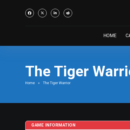
HOME
C
The Tiger Warri
Home
»
The Tiger Warrior
GAME INFORMATION