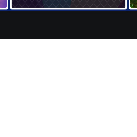
yang menyediakan informasi kasino dan sportbook dengan peluan
ne terpercaya. LiveDemoPlay juga menawarkan permainan kasino on
taruhan uang sungguhan atau menawarkan permainan kasi
enting untuk melakukannya dengan bijak dan tidak mengambil ris