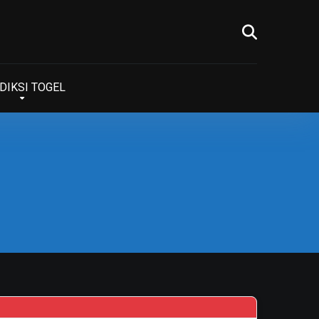
DIKSI TOGEL