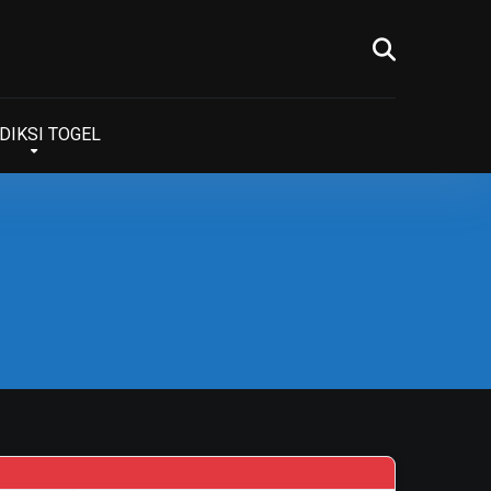
DIKSI TOGEL