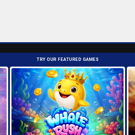
TRY OUR FEATURED GAMES