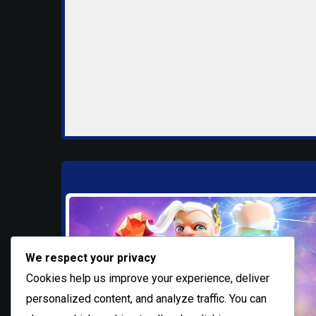
We respect your privacy
Cookies help us improve your experience, deliver
personalized content, and analyze traffic. You can