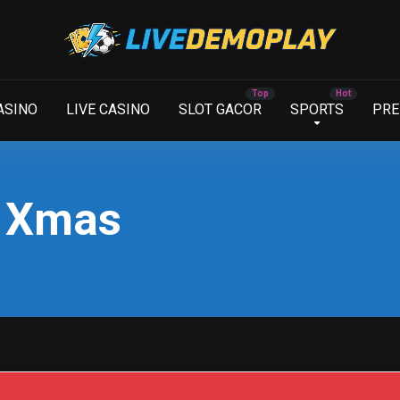
ASINO
LIVE CASINO
SLOT GACOR
SPORTS
PRE
 Xmas