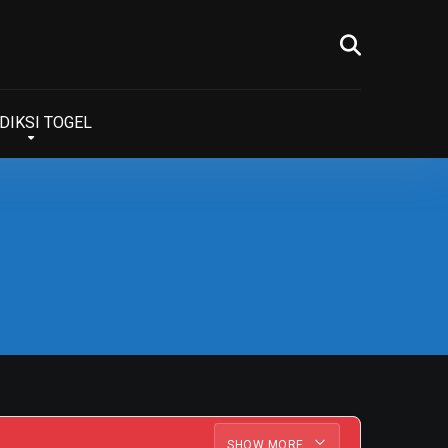
DIKSI TOGEL
SHOW MORE