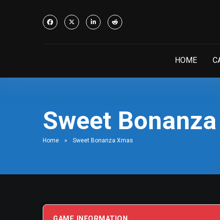
HOME
C
Sweet Bonanza
Home
»
Sweet Bonanza Xmas
GAME INFORMATION