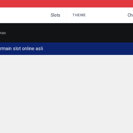
Slots
Ch
THEME
mas
ain slot online asli