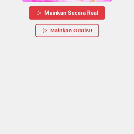
Mainkan Secara Real
Mainkan Gratis!!