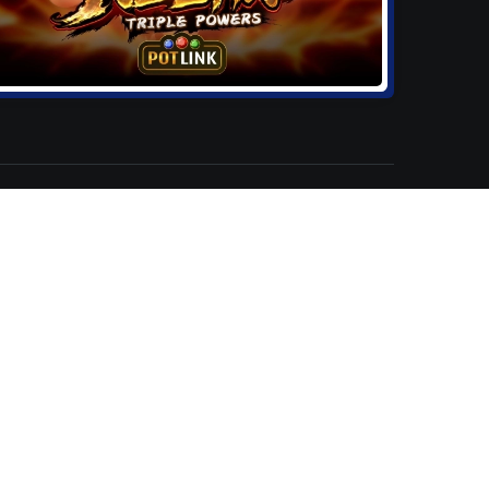
g taruhan langsung untuk taruhan live, penawaran
line gratis seperti permainan slot online untuk
no uang sungguhan
. Layanan uang sungguhan