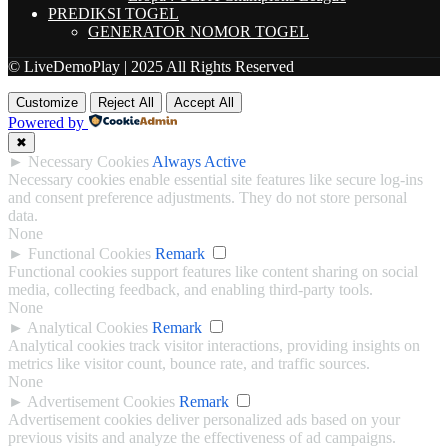
PREDIKSI TOGEL
GENERATOR NOMOR TOGEL
© LiveDemoPlay | 2025 All Rights Reserved
Customize
Reject All
Accept All
Powered by
✖
►
Necessary Cookies
Always Active
Necessary cookies enable essential site features like secure log-ins
and consent preference adjustments. They do not store personal
data.
None
►
Functional Cookies
Remark
Functional cookies support features like content sharing on social
media, collecting feedback, and enabling third-party tools.
None
►
Analytical Cookies
Remark
Analytical cookies track visitor interactions, providing insights on
metrics like visitor count, bounce rate, and traffic sources.
None
►
Advertisement Cookies
Remark
Advertisement cookies deliver personalized ads based on your
previous visits and analyze the effectiveness of ad campaigns.