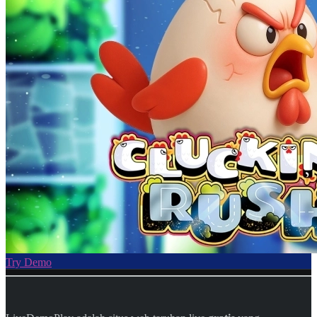
Try Demo