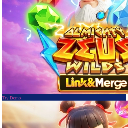
Try Demo