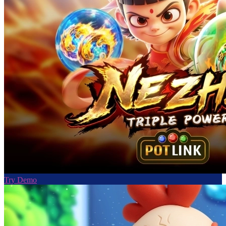
Try Demo