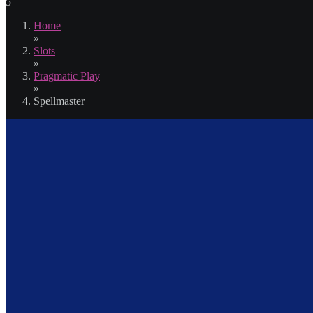
5
Home
»
Slots
»
Pragmatic Play
»
Spellmaster