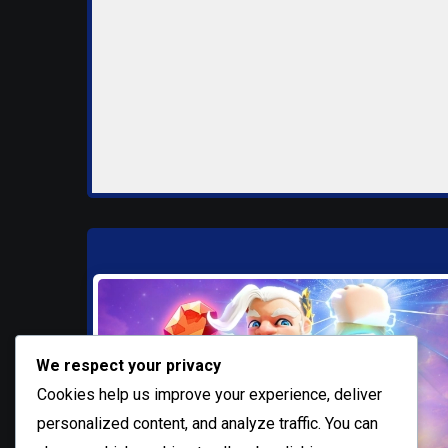
We respect your privacy
Cookies help us improve your experience, deliver
personalized content, and analyze traffic. You can