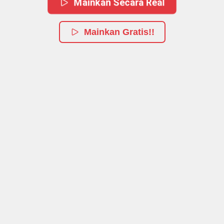
Mainkan Secara Real
Mainkan Gratis!!