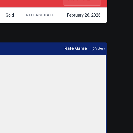
Gold
February 26, 2026
RELEASE DATE
Rate Game
(
0
Votes)