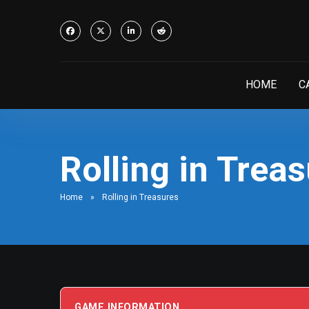
HOME
C
Rolling in Trea
Home
»
Rolling in Treasures
GAME INFORMATION