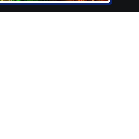
g taruhan langsung untuk taruhan live, penawaran
line gratis seperti permainan slot online untuk
no uang sungguhan
. Layanan uang sungguhan
iko lebih dari yang Anda mampu untuk
g
. Bermainlah dengan Bertanggung Jawab.