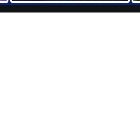
yang menyediakan informasi kasino dan sportbook dengan peluan
ne terpercaya. LiveDemoPlay juga menawarkan permainan kasino on
taruhan uang sungguhan atau menawarkan permainan kasi
enting untuk melakukannya dengan bijak dan tidak mengambil ris
 bahwa dukungan selalu tersedia melalui grup seperti
GamCare.or