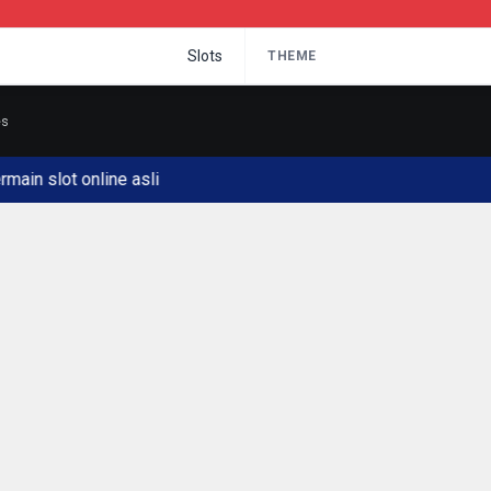
Slots
THEME
es
ain slot online asli