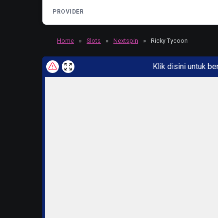
PROVIDER
Home
»
Slots
»
Nextspin
»
Ricky Tycoon
Klik disini untuk berma