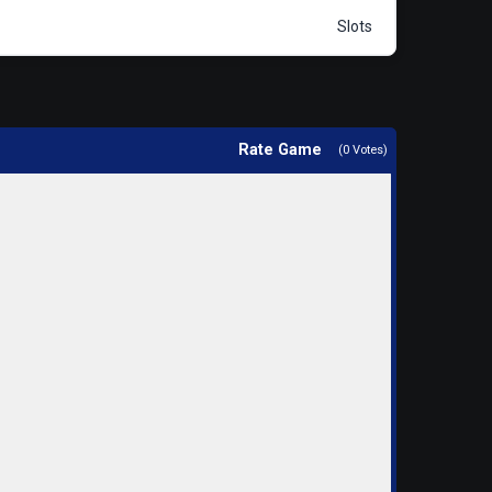
Slots
Rate Game
(
0
Votes)