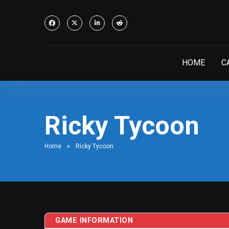
HOME
C
Ricky Tycoon
Home
»
Ricky Tycoon
GAME INFORMATION