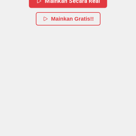
Mainkan Secara Real
Mainkan Gratis!!