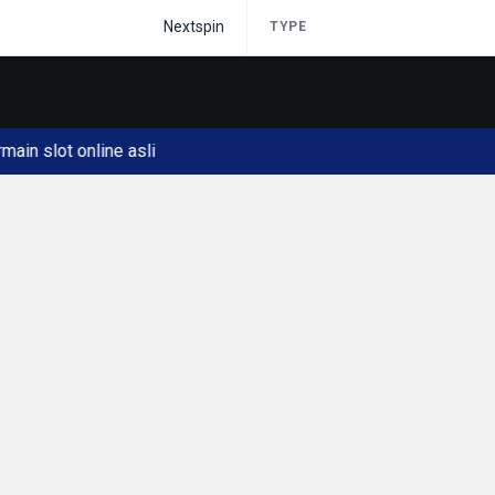
Nextspin
TYPE
in slot online asli