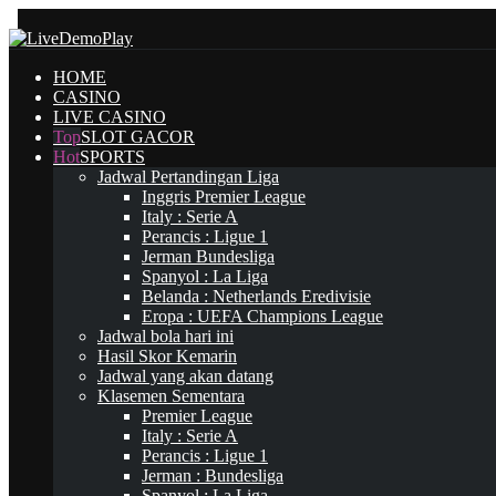
HOME
CASINO
LIVE CASINO
SLOT GACOR
SPORTS
Jadwal Pertandingan Liga
Inggris Premier League
Italy : Serie A
Perancis : Ligue 1
Jerman Bundesliga
Spanyol : La Liga
Belanda : Netherlands Eredivisie
Eropa : UEFA Champions League
Jadwal bola hari ini
Hasil Skor Kemarin
Jadwal yang akan datang
Klasemen Sementara
Premier League
Italy : Serie A
Perancis : Ligue 1
Jerman : Bundesliga
Spanyol : La Liga