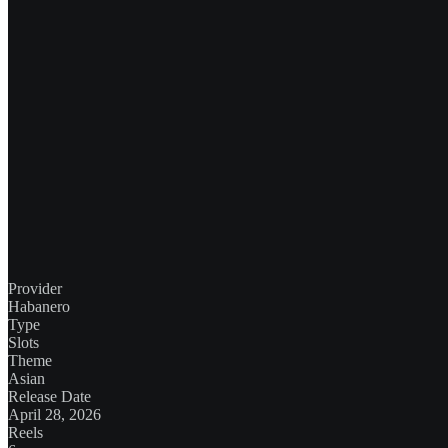
Provider
Habanero
Type
Slots
Theme
Asian
Release Date
April 28, 2026
Reels