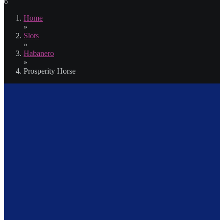
6
Home
»
Slots
»
Habanero
»
Prosperity Horse