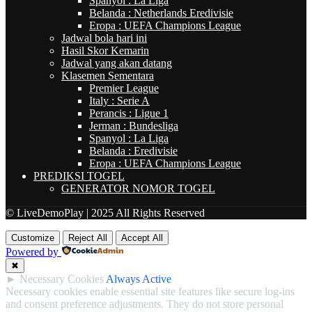
Spanyol : La Liga
Belanda : Netherlands Eredivisie
Eropa : UEFA Champions League
Jadwal bola hari ini
Hasil Skor Kemarin
Jadwal yang akan datang
Klasemen Sementara
Premier League
Italy : Serie A
Perancis : Ligue 1
Jerman : Bundesliga
Spanyol : La Liga
Belanda : Eredivisie
Eropa : UEFA Champions League
PREDIKSI TOGEL
GENERATOR NOMOR TOGEL
© LiveDemoPlay | 2025 All Rights Reserved
Customize
Reject All
Accept All
Powered by
✖
►
Necessary Cookies
Always Active
Necessary cookies enable essential site features like secure log-ins
and consent preference adjustments. They do not store personal