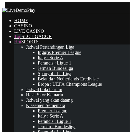
HOME
CASINO
LIVE CASINO
SLOT GACOR
SPORTS
Jadwal Pertandingan Liga
Inggris Premier League
Italy : Serie A
Perancis : Ligue 1
Jerman Bundesliga
Spanyol : La Liga
Belanda : Netherlands Eredivisie
Eropa : UEFA Champions League
Jadwal bola hari ini
Hasil Skor Kemarin
Jadwal yang akan datang
Klasemen Sementara
Premier League
Italy : Serie A
Perancis : Ligue 1
Jerman : Bundesliga
Spanyol : La Liga