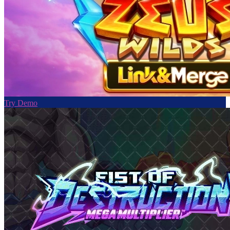
Try Demo