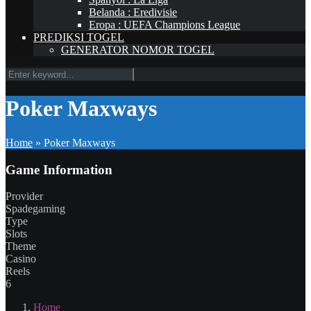
Belanda : Eredivisie
Eropa : UEFA Champions League
PREDIKSI TOGEL
GENERATOR NOMOR TOGEL
Poker Maxways
Home
»
Poker Maxways
Game Information
Provider
Spadegaming
Type
Slots
Theme
Casino
Reels
6
Home