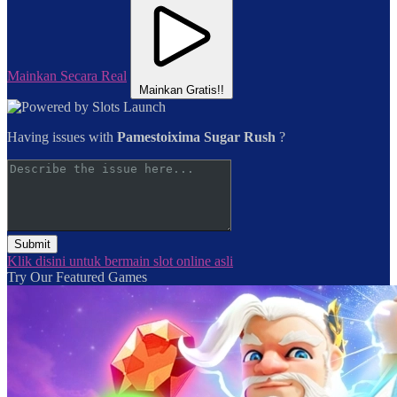
Mainkan Secara Real
Mainkan Gratis!!
Having issues with
Pamestoixima Sugar Rush
?
Submit
Klik disini untuk bermain slot online asli
Try Our Featured Games