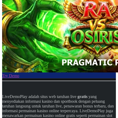
Try Demo
LiveDemoPlay adalah situs web taruhan live
gratis
yang
menyediakan informasi kasino dan sportbook dengan peluang
taruhan langsung untuk taruhan live, penawaran bonus terbaru, dan
informasi permainan kasino online terpercaya. LiveDemoPlay juga
menawarkan permainan kasino online gratis seperti permainan slot