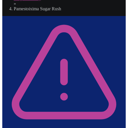
»
Pamestoixima Sugar Rush