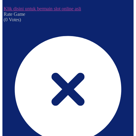
Klik disini untuk bermain slot online asli
Rate Game
(
0
Votes)