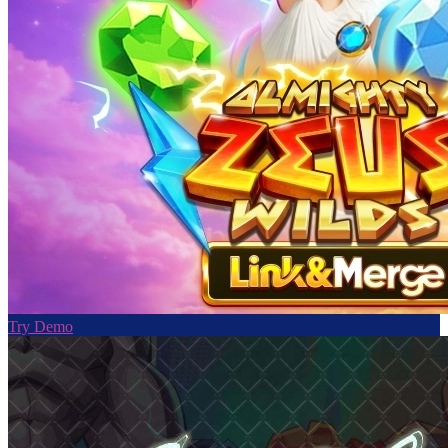
Try Demo