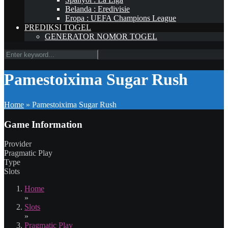
Belanda : Eredivisie
Eropa : UEFA Champions League
PREDIKSI TOGEL
GENERATOR NOMOR TOGEL
Pamestoixima Sugar Rush
Home
»
Pamestoixima Sugar Rush
Game Information
Provider
Pragmatic Play
Type
Slots
Home
»
Slots
»
Pragmatic Play